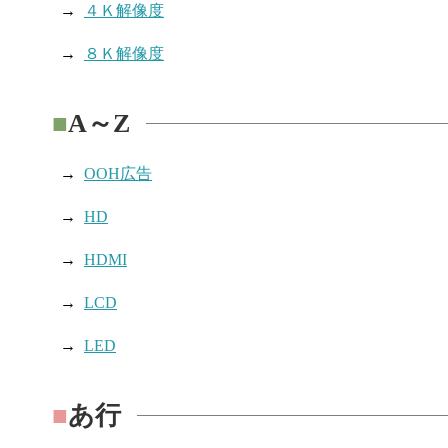
→
４Ｋ解像度
→
８Ｋ解像度
A～Z
→
OOH広告
→
HD
→
HDMI
→
LCD
→
LED
あ行