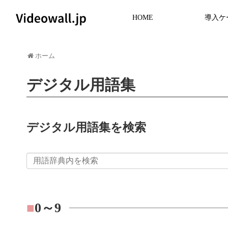
導⼊ケ
HOME
ホーム
デジタル用語集
デジタル用語集を検索
0～9