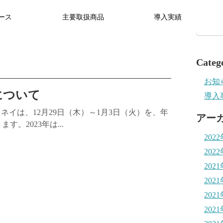
ース
主要取扱商品
導⼊実績
Categ
お知
について
導入
式会社ヨネイは、12月29日（木）～1月3日（火）を、年
アー
。2023年は...
202
202
202
202
202
202