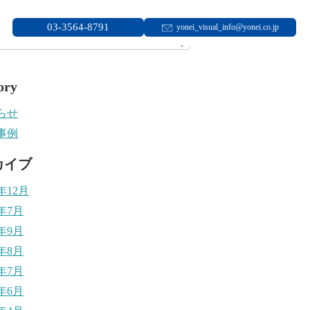
03-3564-8791
yonei_visual_info@yonei.co.jp
ory
らせ
事例
カイブ
2年12月
2年7月
1年9月
1年8月
1年7月
1年6月