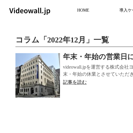
導⼊ケ
HOME
コラム
「
2022年12月
」
一覧
年末・年始の営業日
videowall.jpを運営する株
末・年始の休業とさせていただきます
記事を読む